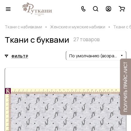
Ткани с набивками
Женские и мужские набивки
Ткани с 
Ткани с буквами
27 товаров
По умолчанию (возрастание)
ФИЛЬТР