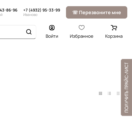
643-86-96
+7 (4932) 95-33-99
☏ Перезвоните мне
ий
Иваново
Войти
Избранное
Корзина