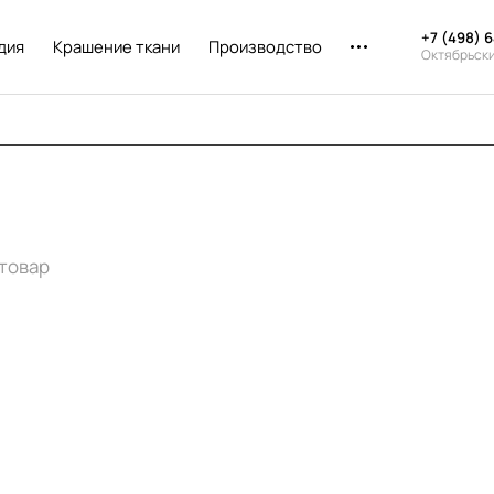
+7 (498) 
дия
Крашение ткани
Производство
Октябрьск
 товар