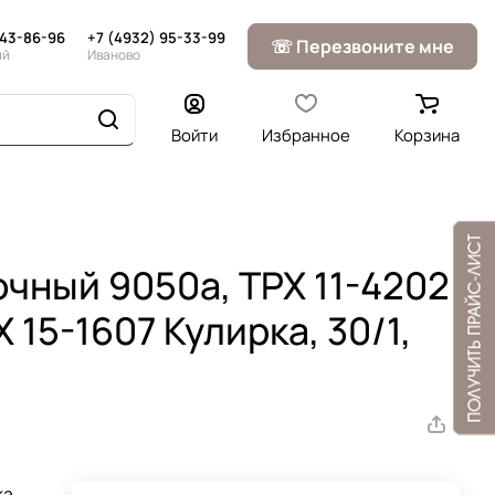
643-86-96
+7 (4932) 95-33-99
☏ Перезвоните мне
ий
Иваново
Войти
Избранное
Корзина
очный 9050а, TPX 11-4202
 15-1607 Кулирка, 30/1,
ка,