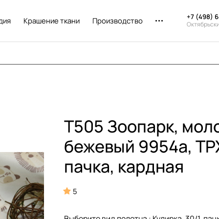
+7 (498) 
дия
Крашение ткани
Производство
Октябрьск
T505 Зоопарк, мол
бежевый 9954а, TPX
пачка, кардная
5
Выберите вид полотна :
Кулирка, 30/1, пач