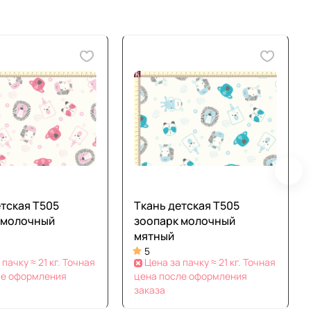
етская Т505
Ткань детская Т505
 молочный
зоопарк молочный
мятный
5
 пачку ≈ 21 кг. Точная
Цена за пачку ≈ 21 кг. Точная
ле оформления
цена после оформления
заказа