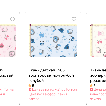
05
Ткань детская Т505
Ткань д
розовый
зоопарк светло-голубой
зоопарк
голубой
розовый
5
5
кг. Точная
Цена за пачку ≈ 21 кг. Точная
Цена за
ения
цена после оформления
цена пос
заказа
заказа